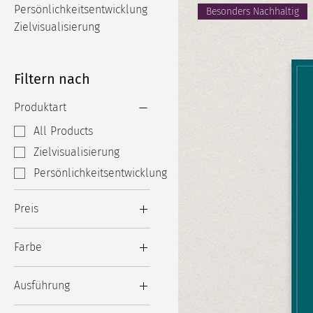
Persönlichkeitsentwicklung
Besonders Nachhaltig
Zielvisualisierung
Filtern nach
Produktart
All Products
Zielvisualisierung
Persönlichkeitsentwicklung
Preis
Farbe
29 €
330 €
Ausführung
Forexplatte