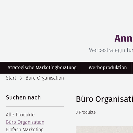
Ann
Werbestrategin fü
Strategische Marketingberatung
Werbeproduktion
Start
Büro Organisation
Suchen nach
Büro Organisat
3 Produkte
Alle Produkte
Büro Organisation
Einfach Marketing