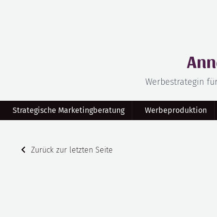
Ann
Werbestrategin fü
Strategische Marketingberatung
Werbeproduktion
Zurück zur letzten Seite
„Poldi – Der Kinderpolizi