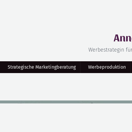
Ann
Werbestrategin fü
Strategische Marketingberatung
Werbeproduktion