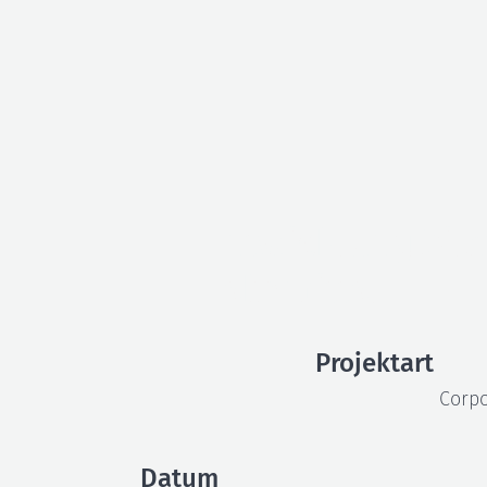
Entwicklung Bild
Lehrmittel
Projektart
Corpo
Datum