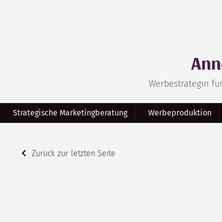
Ann
Werbestrategin fü
Strategische Marketingberatung
Werbeproduktion
Zurück zur letzten Seite
Anja Wittenberger – Partn