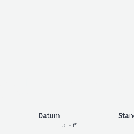
produktion – Lernvideos mit 
Köpfchen
Datum
Stan
2016 ff