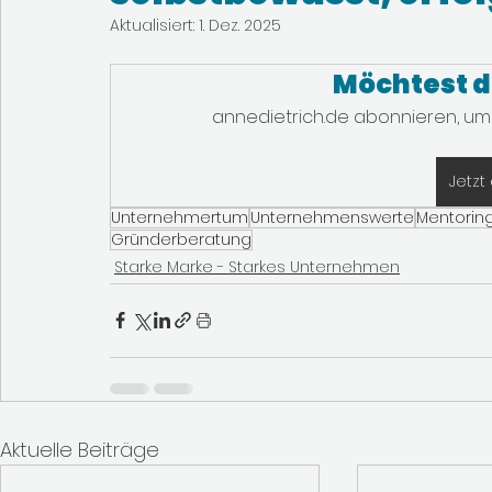
Aktualisiert:
1. Dez. 2025
Möchtest d
annedietrich.de abonnieren, um 
Jetzt
Unternehmertum
Unternehmenswerte
Mentorin
Gründerberatung
Starke Marke - Starkes Unternehmen
Aktuelle Beiträge