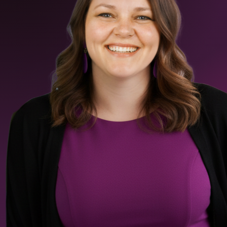
Konfliktfähigkeit: Der
Mitarbei
unterschätzte
Im Team 
Schlüssel zum
Treffen
Wachstum kleiner
Teams