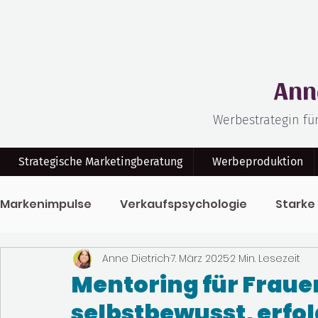
Ann
Werbestrategin fü
Strategische Marketingberatung
Werbeproduktion
Markenimpulse
Verkaufspsychologie
Starke
Anne Dietrich
7. März 2025
2 Min. Lesezeit
Klar Kommuniziert
Bewegtbildmarketing
Mentoring für Frauen
selbstbewusst, erfol