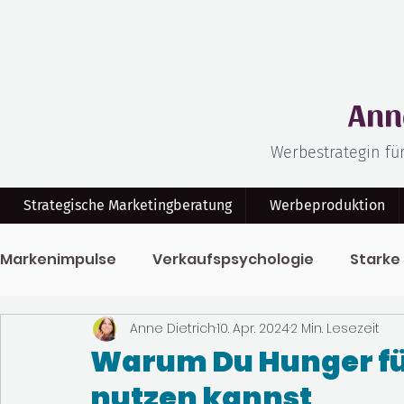
Ann
Werbestrategin fü
Strategische Marketingberatung
Werbeproduktion
Markenimpulse
Verkaufspsychologie
Starke
Anne Dietrich
10. Apr. 2024
2 Min. Lesezeit
Klar Kommuniziert
Bewegtbildmarketing
Warum Du Hunger fü
nutzen kannst