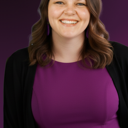
Angebotspsychologie
Warum de
für Vertrieb &
Fakes lieb
Shopbetreiber
Psycholog
Klick