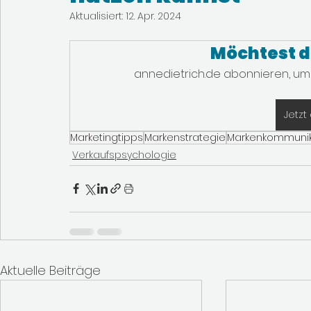
Aktualisiert:
12. Apr. 2024
Möchtest d
annedietrich.de abonnieren, um 
Jetzt
Marketingtipps
Markenstrategie
Markenkommunik
Verkaufspsychologie
Aktuelle Beiträge