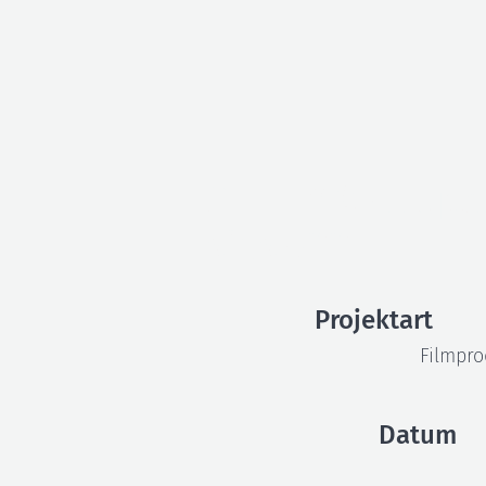
DELL EMC • IT Upd
eine APP
Projektart
Filmpro
Datum