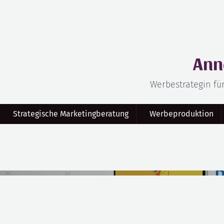
Ann
Werbestrategin fü
Strategische Marketingberatung
Werbeproduktion