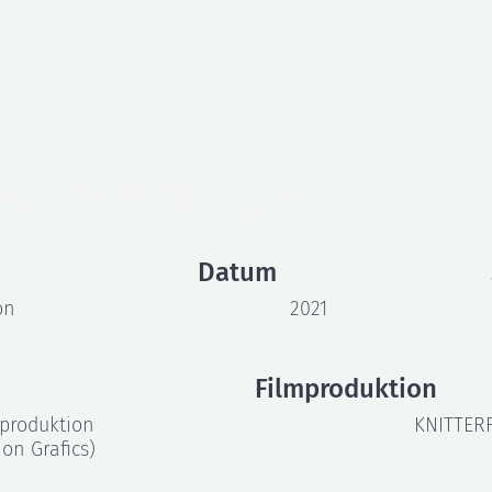
watt • Battery Flex
Datum
on
2021
Filmproduktion
tproduktion
KNITTER
on Grafics)