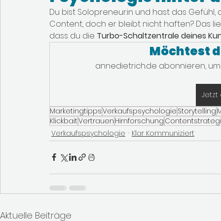
Du bist Solopreneur:in und hast das Gefühl, 
Content, doch er bleibt nicht haften? Das li
dass du die 
Turbo-Schaltzentrale deines Ku
Möchtest d
annedietrich.de abonnieren, um 
Jetzt
Marketingtipps
Verkaufspsychologie
Storytelling
Klickbait
Vertrauen
Hirnforschung
Contentstrateg
Verkaufspsychologie
Klar Kommuniziert
Aktuelle Beiträge