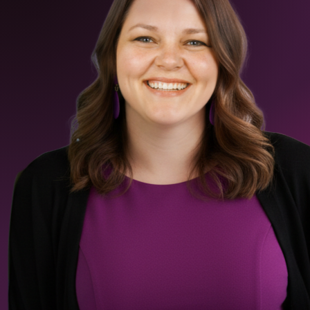
Warum KI dein
Wie Du De
Marketing nicht ersetzt
effektiv 
– und weshalb sie nur
– ohne M
mit einer klaren
verschre
Strategie Wirkung
entfaltet