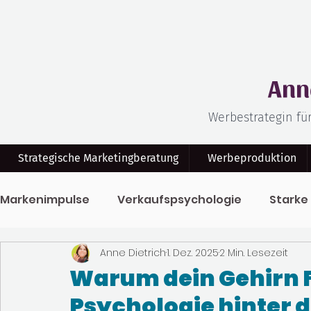
Ann
Werbestrategin fü
Strategische Marketingberatung
Werbeproduktion
Markenimpulse
Verkaufspsychologie
Starke
Anne Dietrich
1. Dez. 2025
2 Min. Lesezeit
Klar Kommuniziert
Bewegtbildmarketing
Warum dein Gehirn Fa
Psychologie hinter 